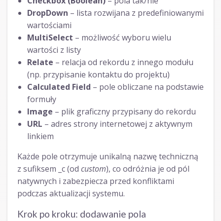
Checkbox (Boolean)
– pola tak/nie
DropDown
– lista rozwijana z predefiniowanymi
wartościami
MultiSelect
– możliwość wyboru wielu
wartości z listy
Relate
– relacja od rekordu z innego modułu
(np. przypisanie kontaktu do projektu)
Calculated Field
– pole obliczane na podstawie
formuły
Image
– plik graficzny przypisany do rekordu
URL
– adres strony internetowej z aktywnym
linkiem
Każde pole otrzymuje unikalną nazwę techniczną
z sufiksem _c (od
custom
), co odróżnia je od pól
natywnych i zabezpiecza przed konfliktami
podczas aktualizacji systemu.
Krok po kroku: dodawanie pola