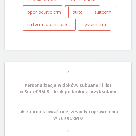
open source crm
suite
suitecrm
suitecrm open source
system crm
Post
Previous
navigation
Post
Personalizacja widoków, subpaneli i list
w SuiteCRM 8 – krok po kroku z przykładami
Next
Jak zaprojektować role, zespoły i uprawnienia
Post
w SuiteCRM 8