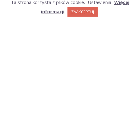
Ta strona korzysta z plików cookie.
Ustawienia
Więcej
wypróbuj za darmo
informacji
ZAAKCEPTUJ
ARCHIWUM
Archiwum
KATEGORIE
Kategorie