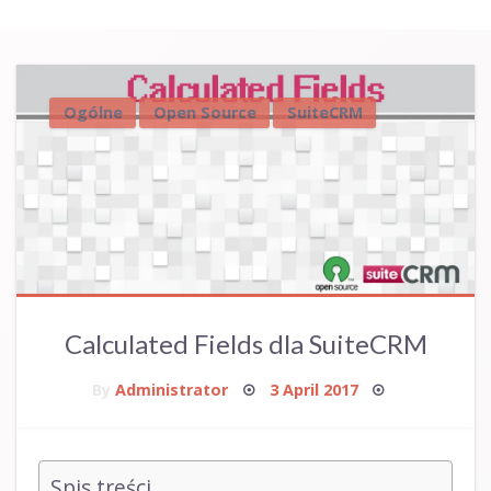
Ogólne
Open Source
SuiteCRM
Calculated Fields dla SuiteCRM
Posted
By
Administrator
3 April 2017
on
Spis treści