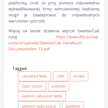
platformą, oraz że przy pomocy odpowiednio
wykwalifikowanej firmy wdrożeniowej będziemy
mogli je zaadaptować do indywidualnych
warunków i potrzeb.
Więcej na temat działania wtyczki SweeterCalc
tutaj:
https://www.dtbc.eu/wp-
content/uploads/SweeterCalc-Handbuch-
Documentation-1.0.pdf
Tagged:
calculated fields
CRM
eVolpe
Open Source
suitecrm
suitecrm calculated fields
suitecrm open source
workflow