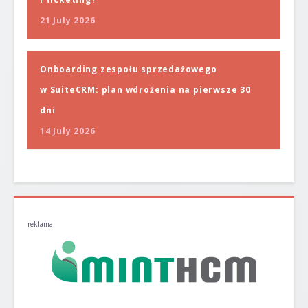
21 July 2026
Onboarding zespołu sprzedażowego
w SuiteCRM: plan wdrożenia na pierwsze 30
dni
14 July 2026
reklama