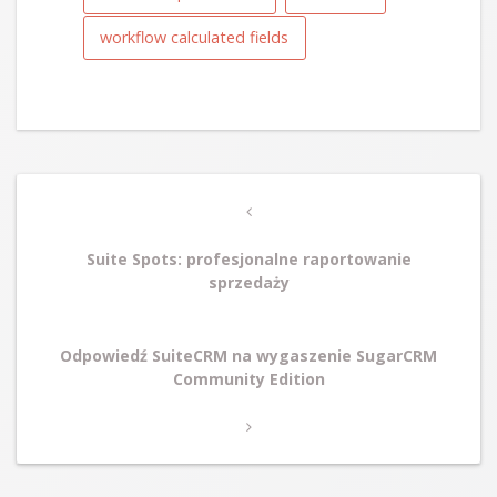
workflow calculated fields
Post
Previous
navigation
Post
Suite Spots: profesjonalne raportowanie
sprzedaży
Next
Odpowiedź SuiteCRM na wygaszenie SugarCRM
Post
Community Edition