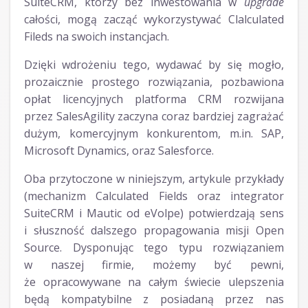
SuiteCRM, którzy bez inwestowania w
upgrade
całości, mogą zacząć wykorzystywać Clalculated
Fileds na swoich instancjach.
Dzięki wdrożeniu tego, wydawać by się mogło,
prozaicznie prostego rozwiązania, pozbawiona
opłat licencyjnych platforma CRM rozwijana
przez SalesAgility zaczyna coraz bardziej zagrażać
dużym, komercyjnym konkurentom, m.in. SAP,
Microsoft Dynamics, oraz Salesforce.
Oba przytoczone w niniejszym, artykule przykłady
(mechanizm Calculated Fields oraz integrator
SuiteCRM i Mautic od eVolpe) potwierdzają sens
i słuszność dalszego propagowania misji Open
Source. Dysponując tego typu rozwiązaniem
w naszej firmie, możemy być pewni,
że opracowywane na całym świecie ulepszenia
będą kompatybilne z posiadaną przez nas