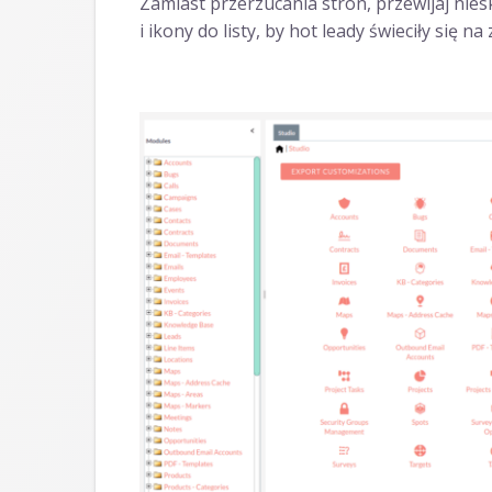
Zamiast przerzucania stron, przewijaj nies
i ikony do listy, by hot leady świeciły się n