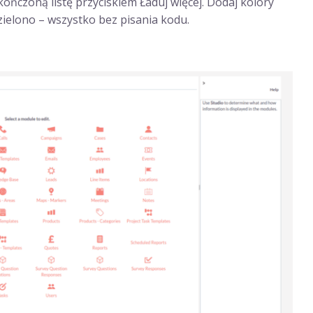
kończoną listę przyciskiem Ładuj więcej. Dodaj kolory
a zielono – wszystko bez pisania kodu.