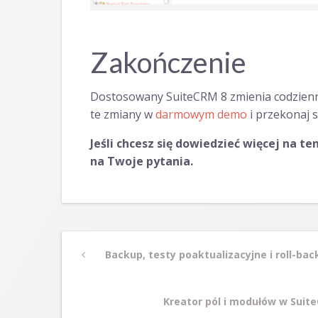
Zakończenie
Dostosowany SuiteCRM 8 zmienia codzienn
te zmiany w
darmowym demo
i przekonaj s
Jeśli chcesz się dowiedzieć więcej na t
na Twoje pytania.
Post
Previous
Backup, testy poaktualizacyjne i roll-ba
Post
navigation
Next
Kreator pól i modułów w Sui
Post