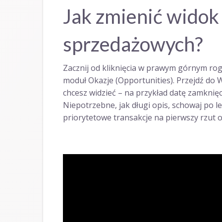
Jak zmienić widok l
sprzedażowych?
Zacznij od kliknięcia w prawym górnym ro
moduł Okazje (Opportunities). Przejdź do Wi
chcesz widzieć – na przykład datę zamknięc
Niepotrzebne, jak długi opis, schowaj po lew
priorytetowe transakcje na pierwszy rzut o