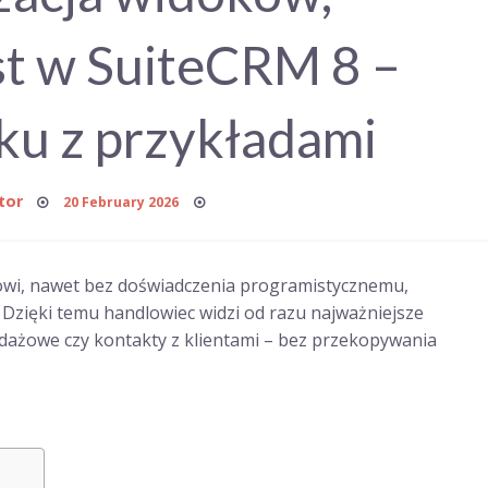
ist w SuiteCRM 8 –
ku z przykładami
Posted
tor
20 February 2026
on
i, nawet bez doświadczenia programistycznemu,
 Dzięki temu handlowiec widzi od razu najważniejsze
edażowe czy kontakty z klientami – bez przekopywania