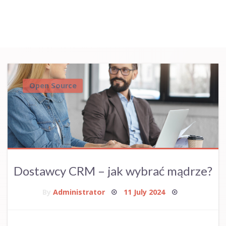
Open Source
Dostawcy CRM – jak wybrać mądrze?
Posted
By
Administrator
11 July 2024
on