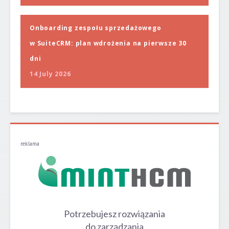
Onboarding zespołu sprzedażowego
w SuiteCRM: plan wdrożenia na pierwsze 30
dni
14 July 2026
reklama
Potrzebujesz rozwiązania
do zarządzania