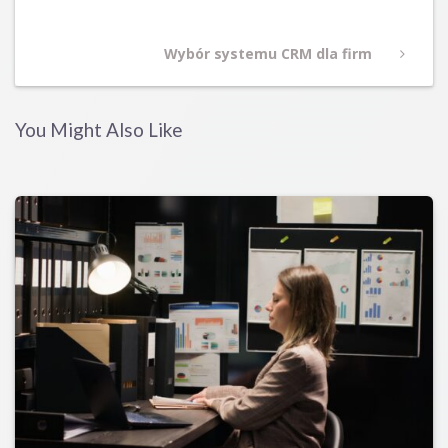
Next
Wybór systemu CRM dla firm
Post
You Might Also Like