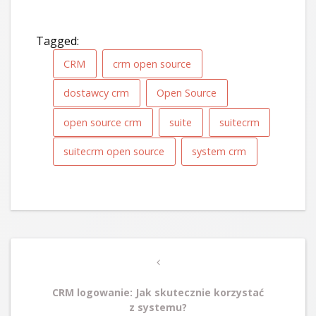
Tagged:
CRM
crm open source
dostawcy crm
Open Source
open source crm
suite
suitecrm
suitecrm open source
system crm
Post
Previous
navigation
Post
CRM logowanie: Jak skutecznie korzystać
z systemu?