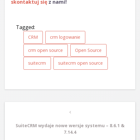
skontaktuj się
z nami!
Tagged:
CRM
crm logowanie
crm open source
Open Source
suitecrm
suitecrm open source
Post
Previous
navigation
Post
SuiteCRM wydaje nowe wersje systemu – 8.6.1 &
7.14.4