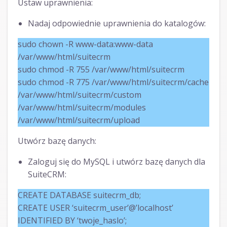
Ustaw uprawnienia:
Nadaj odpowiednie uprawnienia do katalogów:
sudo chown -R www-data:www-data
/var/www/html/suitecrm
sudo chmod -R 755 /var/www/html/suitecrm
sudo chmod -R 775 /var/www/html/suitecrm/cache
/var/www/html/suitecrm/custom
/var/www/html/suitecrm/modules
/var/www/html/suitecrm/upload
Utwórz bazę danych:
Zaloguj się do MySQL i utwórz bazę danych dla
SuiteCRM:
CREATE DATABASE suitecrm_db;
CREATE USER ‘suitecrm_user’@’localhost’
IDENTIFIED BY ‘twoje_haslo’;