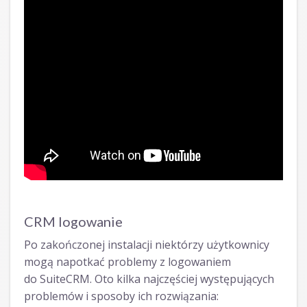
CRM logowanie
Po zakończonej instalacji niektórzy użytkownicy
mogą napotkać problemy z logowaniem
do SuiteCRM. Oto kilka najczęściej występujących
problemów i sposoby ich rozwiązania: