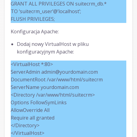
GRANT ALL PRIVILEGES ON suitecrm_db.*
TO ‘suitecrm_user’@’localhost’;
FLUSH PRIVILEGES;
Konfiguracja Apache:
Dodaj nowy VirtualHost w pliku
konfiguracyjnym Apache:
<VirtualHost *:80>
ServerAdmin admin@yourdomain.com
DocumentRoot /var/www/html/suitecrm
ServerName yourdomain.com
<Directory /var/www/html/suitecrm>
Options FollowSymLinks
AllowOverride All
Require all granted
</Directory>
</VirtualHost>