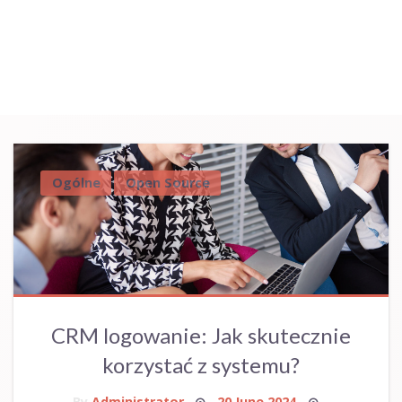
Ogólne
Open Source
CRM logowanie: Jak skutecznie
korzystać z systemu?
Posted
By
Administrator
20 June 2024