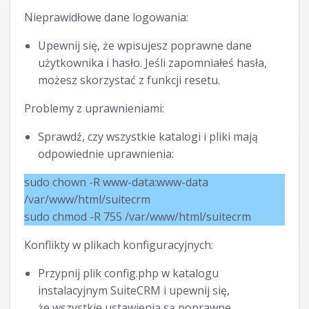
Nieprawidłowe dane logowania:
Upewnij się, że wpisujesz poprawne dane
użytkownika i hasło. Jeśli zapomniałeś hasła,
możesz skorzystać z funkcji resetu.
Problemy z uprawnieniami:
Sprawdź, czy wszystkie katalogi i pliki mają
odpowiednie uprawnienia:
sudo chown -R www-data:www-data
/var/www/html/suitecrm
sudo chmod -R 755 /var/www/html/suitecrm
Konflikty w plikach konfiguracyjnych:
Przypnij plik config.php w katalogu
instalacyjnym SuiteCRM i upewnij się,
że wszystkie ustawienia są poprawne.