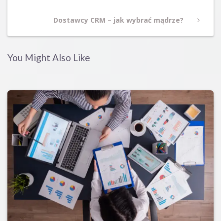
Next
Dostawcy CRM – jak wybrać mądrze?
Post
You Might Also Like