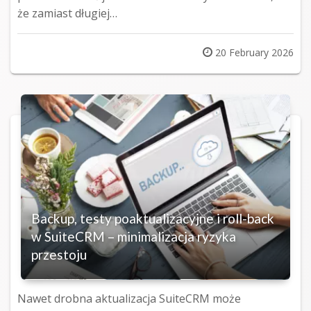
że zamiast długiej…
Posted
20 February 2026
on
Backup, testy poaktualizacyjne i roll-back
w SuiteCRM – minimalizacja ryzyka
przestoju
Nawet drobna aktualizacja SuiteCRM może