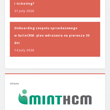
i ticketing?
21 July 2026
Onboarding zespołu sprzedażowego
w SuiteCRM: plan wdrożenia na pierwsze 30
dni
14 July 2026
reklama