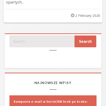
opartych…
Posted
2 February 2026
on
SZUKAJ
NAJNOWSZE WPISY
Kampanie e-mail w SuiteCRM krok po kroku: