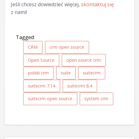
Jeśli chcesz dowiedzieć więcej,
skontaktuj się
z nami!
Tagged:
CRM
crm open source
Open Source
open source crm
polski crm
suite
suitecrm
suitecrm 7.14
suitecrm 8.4
suitecrm open source
system crm