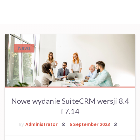
News
Nowe wydanie SuiteCRM wersji 8.4
i 7.14
Posted
By
Administrator
6 September 2023
on