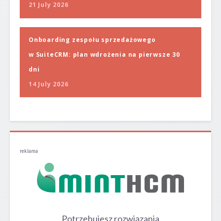
21 July 2026
Onboarding zespołu sprzedażowego
w SuiteCRM: plan wdrożenia na pierwsze 30
dni
14 July 2026
reklama
Potrzebujesz rozwiązania