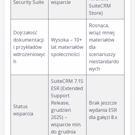
Security Suite
wsparcie
SuiteCRM
Store)
Rosnąca,
Dojrzałość
wciąż mniej
dokumentacji
Wysoka – 10+
materiałów
i przykładów
lat materiałów
dla
wdrożeniowyc
społeczności
scenariuszy
h
niestandardo
wych
SuiteCRM 7.15
ESR (Extended
Support
Release,
Brak jeszcze
Status
grudzień
wydania ESR
wsparcia
2025) –
dla gałęzi 8.x
wsparcie min.
do grudnia