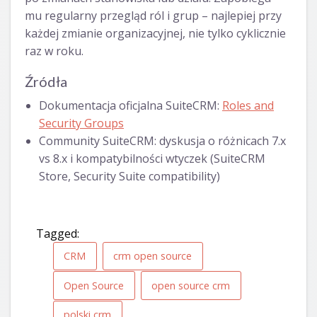
mu regularny przegląd ról i grup – najlepiej przy
każdej zmianie organizacyjnej, nie tylko cyklicznie
raz w roku.
Źródła
Dokumentacja oficjalna SuiteCRM:
Roles and
Security Groups
Community SuiteCRM: dyskusja o różnicach 7.x
vs 8.x i kompatybilności wtyczek (SuiteCRM
Store, Security Suite compatibility)
Tagged:
CRM
crm open source
Open Source
open source crm
polski crm