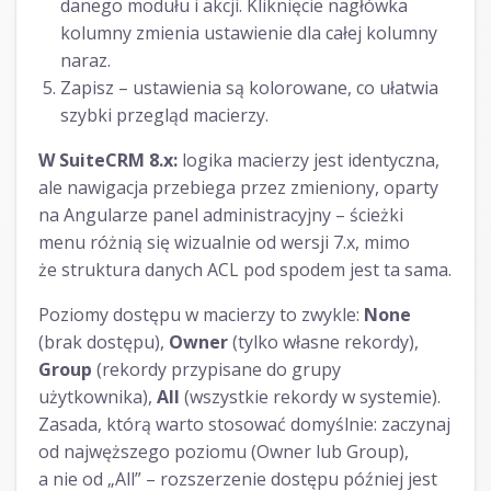
danego modułu i akcji. Kliknięcie nagłówka
kolumny zmienia ustawienie dla całej kolumny
naraz.
Zapisz – ustawienia są kolorowane, co ułatwia
szybki przegląd macierzy.
W SuiteCRM 8.x:
logika macierzy jest identyczna,
ale nawigacja przebiega przez zmieniony, oparty
na Angularze panel administracyjny – ścieżki
menu różnią się wizualnie od wersji 7.x, mimo
że struktura danych ACL pod spodem jest ta sama.
Poziomy dostępu w macierzy to zwykle:
None
(brak dostępu),
Owner
(tylko własne rekordy),
Group
(rekordy przypisane do grupy
użytkownika),
All
(wszystkie rekordy w systemie).
Zasada, którą warto stosować domyślnie: zaczynaj
od najwęższego poziomu (Owner lub Group),
a nie od „All” – rozszerzenie dostępu później jest