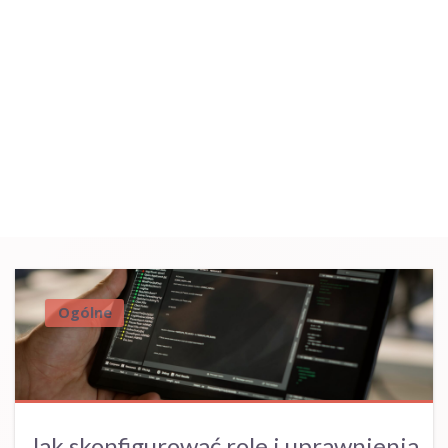
Ogólne
Jak skonfigurować role i uprawnienia