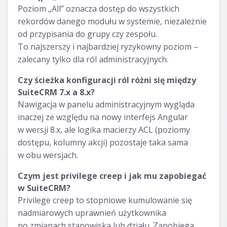
Poziom „All” oznacza dostęp do wszystkich
rekordów danego modułu w systemie, niezależnie
od przypisania do grupy czy zespołu.
To najszerszy i najbardziej ryzykowny poziom –
zalecany tylko dla ról administracyjnych.
Czy ścieżka konfiguracji ról różni się między
SuiteCRM 7.x a 8.x?
Nawigacja w panelu administracyjnym wygląda
inaczej ze względu na nowy interfejs Angular
w wersji 8.x, ale logika macierzy ACL (poziomy
dostępu, kolumny akcji) pozostaje taka sama
w obu wersjach.
Czym jest privilege creep i jak mu zapobiegać
w SuiteCRM?
Privilege creep to stopniowe kumulowanie się
nadmiarowych uprawnień użytkownika
po zmianach stanowiska lub działu. Zapobiega