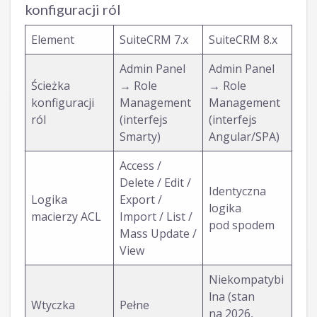
konfiguracji ról
Element
SuiteCRM 7.x
SuiteCRM 8.x
Admin Panel
Admin Panel
Ścieżka
→ Role
→ Role
konfiguracji
Management
Management
ról
(interfejs
(interfejs
Smarty)
Angular/SPA)
Access /
Delete / Edit /
Identyczna
Logika
Export /
logika
macierzy ACL
Import / List /
pod spodem
Mass Update /
View
Niekompatybi
lna (stan
Wtyczka
Pełne
na 2026,