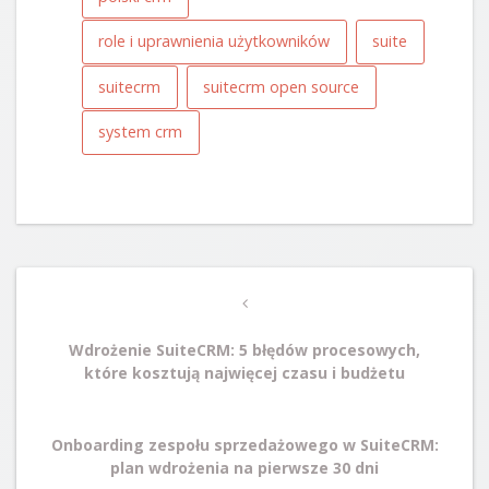
role i uprawnienia użytkowników
suite
suitecrm
suitecrm open source
system crm
Post
Previous
navigation
Post
Wdrożenie SuiteCRM: 5 błędów procesowych,
które kosztują najwięcej czasu i budżetu
Next
Onboarding zespołu sprzedażowego w SuiteCRM:
Post
plan wdrożenia na pierwsze 30 dni