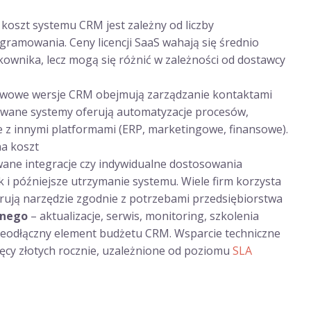
oszt systemu CRM jest zależny od liczby
ramowania. Ceny licencji SaaS wahają się średnio
tkownika, lecz mogą się różnić w zależności od dostawcy
wowe wersje CRM obejmują zarządzanie kontaktami
dowane systemy oferują automatyzacje procesów,
 z innymi platformami (ERP, marketingowe, finansowe).
a koszt
ane integracje czy indywidualne dostosowania
 i późniejsze utrzymanie systemu. Wiele firm korzysta
urują narzędzie zgodnie z potrzebami przedsiębiorstwa
znego
– aktualizacje, serwis, monitoring, szkolenia
ieodłączny element budżetu CRM. Wsparcie techniczne
ięcy złotych rocznie, uzależnione od poziomu
SLA