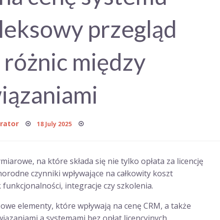
eksowy przegląd
 różnic między
iązaniami
Posted
rator
18 July 2025
on
arowe, na które składa się nie tylko opłata za licencję
orodne czynniki wpływające na całkowity koszt
 funkcjonalności, integracje czy szkolenia.
zowe elementy, które wpływają na cenę CRM, a także
zaniami a systemami bez opłat licencyjnych.