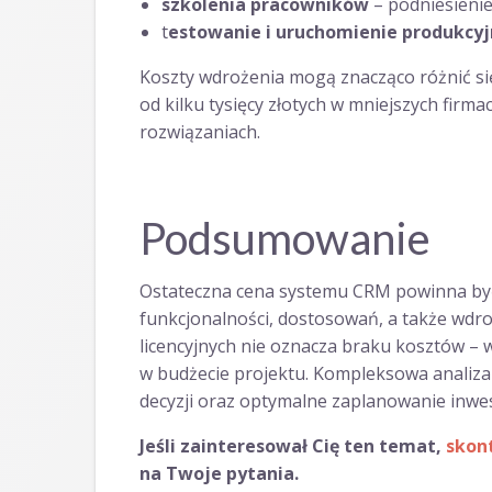
szkolenia pracowników
– podniesieni
t
estowanie i uruchomienie produkcy
Koszty wdrożenia mogą znacząco różnić się 
od kilku tysięcy złotych w mniejszych firm
rozwiązaniach.
Podsumowanie
Ostateczna cena systemu CRM powinna być 
funkcjonalności, dostosowań, a także wdro
licencyjnych nie oznacza braku kosztów – 
w budżecie projektu. Kompleksowa analiza
decyzji oraz optymalne zaplanowanie inwe
Jeśli zainteresował Cię ten temat,
skont
na Twoje pytania.