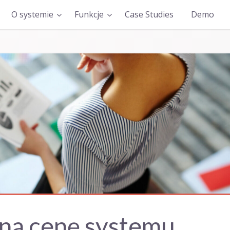
O systemie
Funkcje
Case Studies
Demo
na cenę systemu