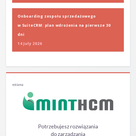
Onboarding zespołu sprzedażowego
w SuiteCRM: plan wdrożenia na pierwsze 30
dni
14 July 2026
reklama
Potrzebujesz rozwiązania
do zarządzania