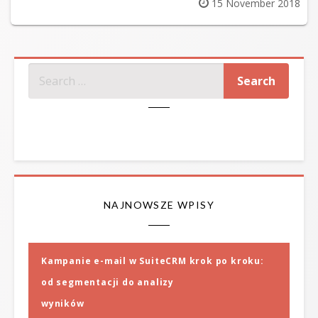
Posted
15 November 2018
on
SZUKAJ
NAJNOWSZE WPISY
Kampanie e-mail w SuiteCRM krok po kroku:
od segmentacji do analizy
wyników