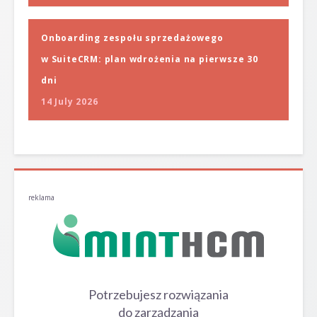
Onboarding zespołu sprzedażowego
w SuiteCRM: plan wdrożenia na pierwsze 30
dni
14 July 2026
reklama
Potrzebujesz rozwiązania
do zarządzania