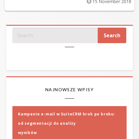
Posted
15 November 2018
on
SZUKAJ
NAJNOWSZE WPISY
Kampanie e-mail w SuiteCRM krok po kroku:
od segmentacji do analizy
wyników