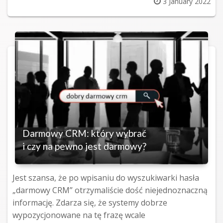
Posted
3 January 2022
on
Darmowy CRM: który wybrać
i czy na pewno jest darmowy?
Jest szansa, że po wpisaniu do wyszukiwarki hasła
„darmowy CRM” otrzymaliście dość niejednoznaczną
informację. Zdarza się, że systemy dobrze
wypozycjonowane na tę frazę wcale