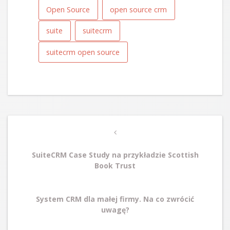
Open Source
open source crm
suite
suitecrm
suitecrm open source
Post
Previous
navigation
Post
SuiteCRM Case Study na przykładzie Scottish
Book Trust
Next
System CRM dla małej firmy. Na co zwrócić
Post
uwagę?