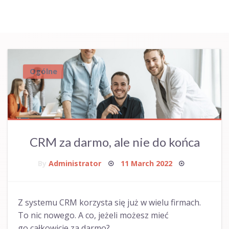
Ogólne
CRM za darmo, ale nie do końca
Posted
By
Administrator
11 March 2022
on
Z systemu CRM korzysta się już w wielu firmach.
To nic nowego. A co, jeżeli możesz mieć
go całkowicie za darmo?