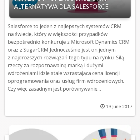
ALTERNATYWA DLA SALESFORCE
Salesforce to jeden z najlepszych systemów CRM
na świecie, który w większości przypadków
bezpośrednio konkuruje z Microsoft Dynamics CRM
oraz z SugarCRM Jednocześnie jest on jednym
z najdroższych rozwiązań tego typu na rynku. Siłą
rzeczy za rozpoznawalną marką i dużymi
wdrożeniami idzie stale wzrastająca cena licencji
oprogramowania oraz usług firm wdrożeniowych.
Czy więc zasadnym jest porównywanie…
Posted
19 June 2017
on