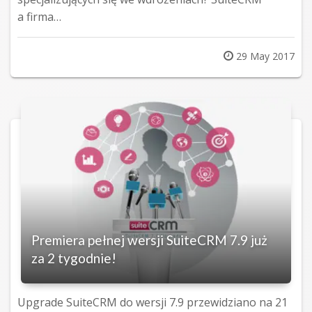
a firma…
Posted
29 May 2017
on
Premiera pełnej wersji SuiteCRM 7.9 już
za 2 tygodnie!
Upgrade SuiteCRM do wersji 7.9 przewidziano na 21