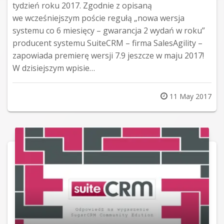
tydzień roku 2017. Zgodnie z opisaną
we wcześniejszym poście regułą „nowa wersja
systemu co 6 miesięcy – gwarancja 2 wydań w roku”
producent systemu SuiteCRM – firma SalesAgility –
zapowiada premierę wersji 7.9 jeszcze w maju 2017!
W dzisiejszym wpisie…
Posted
11 May 2017
on