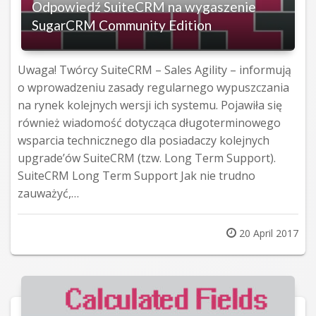
Odpowiedź SuiteCRM na wygaszenie
SugarCRM Community Edition
Uwaga! Twórcy SuiteCRM – Sales Agility – informują
o wprowadzeniu zasady regularnego wypuszczania
na rynek kolejnych wersji ich systemu. Pojawiła się
również wiadomość dotycząca długoterminowego
wsparcia technicznego dla posiadaczy kolejnych
upgrade’ów SuiteCRM (tzw. Long Term Support).
SuiteCRM Long Term Support Jak nie trudno
zauważyć,…
Posted
20 April 2017
on