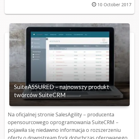
Posted
10 October 2017
on
SuiteASSURED – najnowszy produkt
twórców SuiteCRM
Na oficjalnej stronie SalesAgility – producenta
opensourcowego oprogramowania SuiteCRM –
pojawiła się niedawno informacja o rozszerzeniu
oferty o downstream fork dotychczas oferowanego