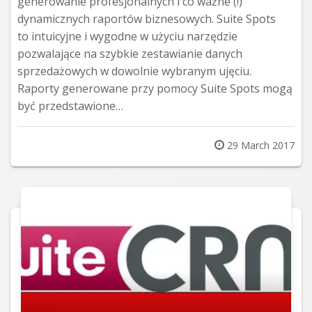
generowanie profesjonalnych i co ważne (!)
dynamicznych raportów biznesowych. Suite Spots
to intuicyjne i wygodne w użyciu narzędzie
pozwalające na szybkie zestawianie danych
sprzedażowych w dowolnie wybranym ujęciu.
Raporty generowane przy pomocy Suite Spots mogą
być przedstawione…
Posted
29 March 2017
on