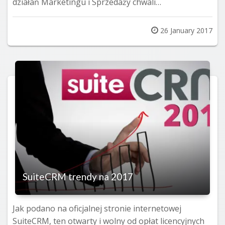
działań Marketingu i Sprzedaży chwali…
Posted
26 January 2017
on
SuiteCRM trendy na 2017
Jak podano na oficjalnej stronie internetowej
SuiteCRM, ten otwarty i wolny od opłat licencyjnych