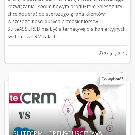
rozwiązania. Swoim nowym produktem SalesAgility
chce docierać do szerszego grona klientów,
w szczególności dużych przedsiębiorstw.
SuiteASSURED ma być alternatywą dla komercyjnych
systemów CRM takich…
Posted
28 July 2017
on
SUITECRM – OPENSOURCE’OWA