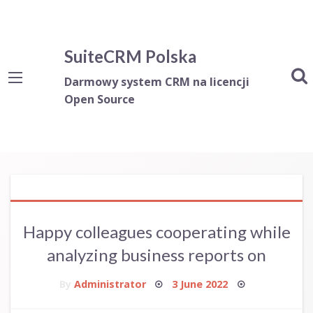
SuiteCRM Polska
Darmowy system CRM na licencji
Open Source
Happy colleagues cooperating while
analyzing business reports on
Posted
By
Administrator
3 June 2022
on