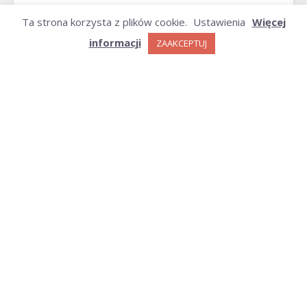
ARCHIWUM
Ta strona korzysta z plików cookie.
Ustawienia
Więcej
informacji
ZAAKCEPTUJ
Archiwum
KATEGORIE
Kategorie
Polityka Cookies