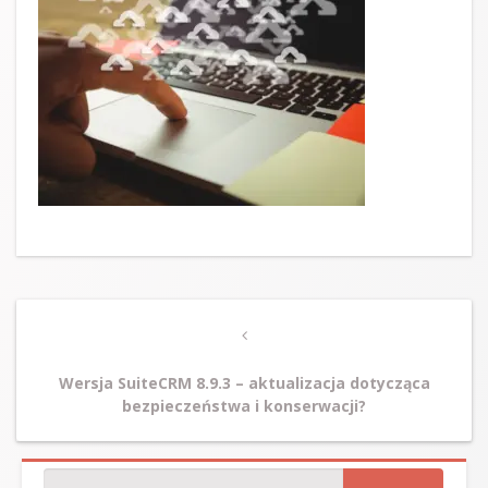
Post
Previous
navigation
Post
Wersja SuiteCRM 8.9.3 – aktualizacja dotycząca
bezpieczeństwa i konserwacji?