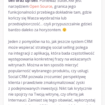
sell oraz up-sell
. Ponieważ SuiteCRM jest
narzędziem
Open Source
, granica jego
funkcjonalności przebiega dokładnie tam, gdzie
kończy się Wasza wyobraźnia lub
przedsiębiorczość… czyli przypuszczalnie gdzieś
bardzo daleko za horyzontem.
Jeden z pomysłów na to, jak jeszcze system CRM
może wspierać strategię social selling polega
na integracji z aplikacją, która bada częstotliwość
występowania konkretnej frazy na wskazanych
witrynach. Można w ten sposób mierzyć
popularność wybranego produktu, czy usługi.
Social CRM pozwala zrozumieć perspektywę
klienta i prawdziwie zmaksymalizować zyski
z podejmowanych inwestycji. Nikt tak krytycznie
nie spojrzy na Twoją witrynę, czy ofertę jak
Internauci. Zamiast się tego obawiać, wykorzystaj