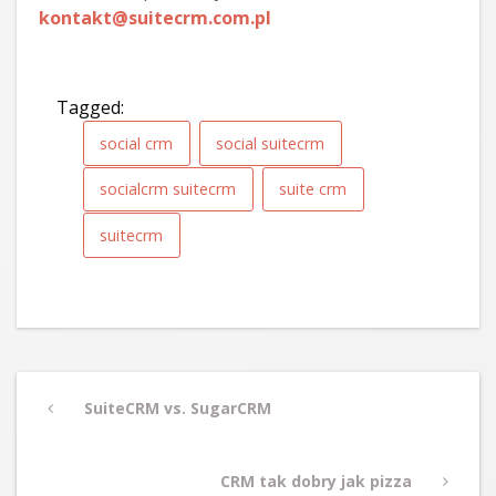
kontakt@suitecrm.com.pl
Tagged:
social crm
social suitecrm
socialcrm suitecrm
suite crm
suitecrm
Post
Previous
SuiteCRM vs. SugarCRM
navigation
Post
Next
CRM tak dobry jak pizza