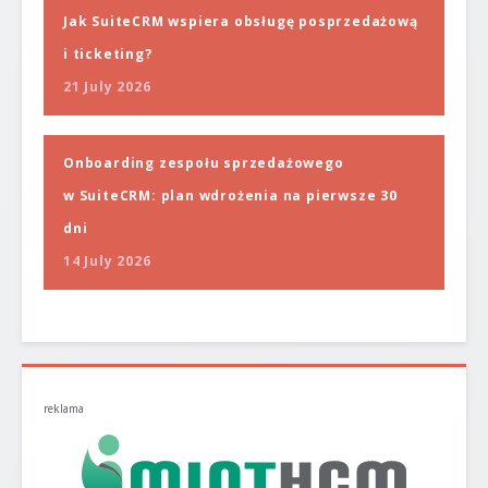
Jak SuiteCRM wspiera obsługę posprzedażową
i ticketing?
21 July 2026
Onboarding zespołu sprzedażowego
w SuiteCRM: plan wdrożenia na pierwsze 30
dni
14 July 2026
reklama