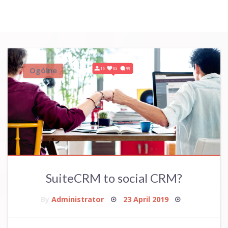
Ogólne
SuiteCRM to social CRM?
Posted
By
Administrator
23 April 2019
on