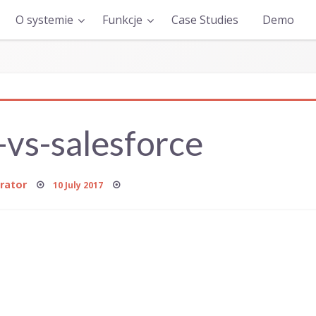
O systemie
Funkcje
Case Studies
Demo
-vs-salesforce
Posted
rator
10 July 2017
on