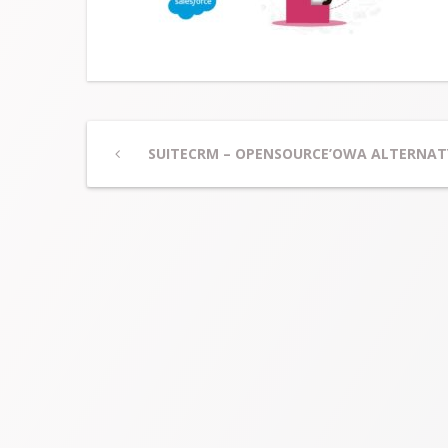
Post
Previous
SUITECRM – OPENSOURCE’OWA ALTERNAT
Post
navigation