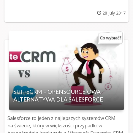
Posted
28 July 2017
on
SUITECRM – OPENSOURCE’OWA
ALTERNATYWA DLA SALESFORCE
Salesforce to jeden z najlepszych systemów CRM
na świecie, który w większości przypadków
bezpośrednio konkuruje z Microsoft Dynamics CRM