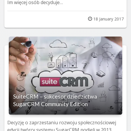
Im więcej osób decyduje…
Posted
18 January 2017
on
SuiteCRM – sukcesor dziedzictwa
SugarCRM Community Edition
Decyzję o zaprzestaniu rozwoju społecznościowej
edycji twórcy systemu SugarCRM podjęli w 2013