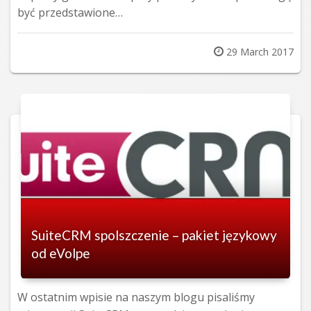
być przedstawione…
Posted
29 March 2017
on
SuiteCRM spolszczenie – pakiet językowy
od eVolpe
W ostatnim wpisie na naszym blogu pisaliśmy