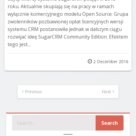
roku. Aktualnie skupiają się na pracy w ramach
wyłącznie komercyjnego modelu Open Source. Grupa
zwolenników pozbawionej opłat licencyjnych wersji
systemu CRM postanowiła jednak w dalszym ciągu
rozwijać ideę SugarCRM Community Edition. Efektem
tego jest…
Posted
2 December 2016
on
Posts
pagination
Previous
Next
SZUKAJ