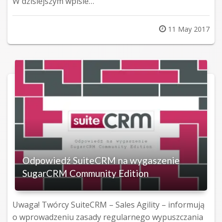
W dzisiejszym wpisie…
Posted
11 May 2017
on
Odpowiedź SuiteCRM na wygaszenie
SugarCRM Community Edition
Uwaga! Twórcy SuiteCRM – Sales Agility – informują
o wprowadzeniu zasady regularnego wypuszczania