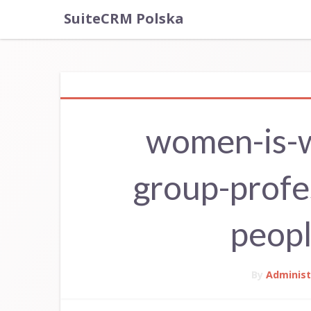
SuiteCRM Polska
women-is-w
group-profe
peopl
By
Administ