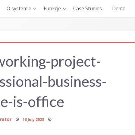
O systemie
Funkcje
Case Studies
Demo
orking-project-
ssional-business-
e-is-office
Posted
rator
13 July 2023
on