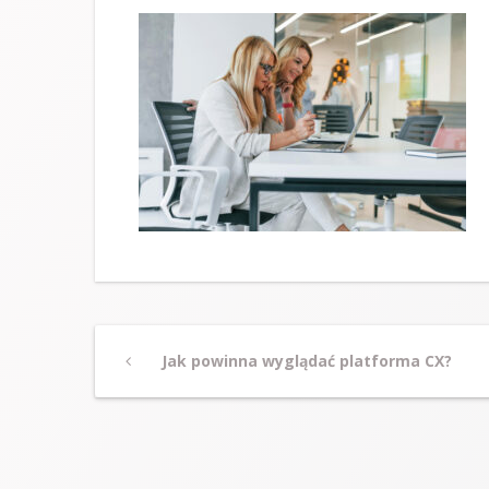
Post
Previous
Jak powinna wyglądać platforma CX?
Post
navigation