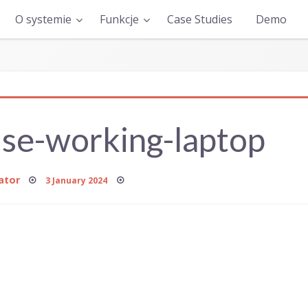
O systemie
Funkcje
Case Studies
Demo
se-working-laptop
Posted
ator
3 January 2024
on