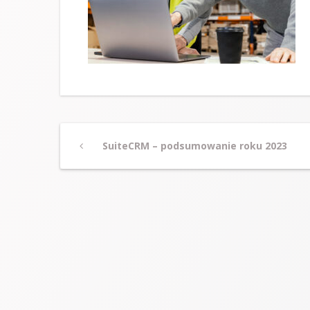
Post
Previous
SuiteCRM – podsumowanie roku 2023
Post
navigation