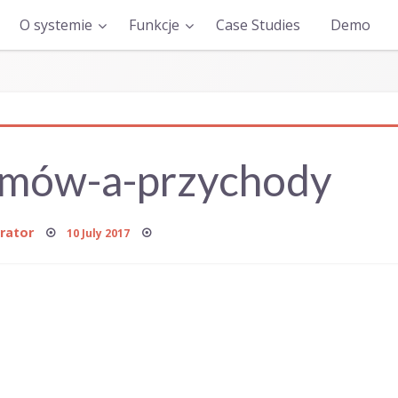
O systemie
Funkcje
Case Studies
Demo
emów-a-przychody
Posted
rator
10 July 2017
on