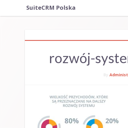
SuiteCRM Polska
rozwój-syst
By
Administ