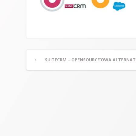
Post
Previous
SUITECRM – OPENSOURCE’OWA ALTERNAT
Post
navigation