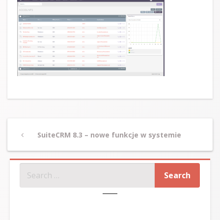
Post
Previous
SuiteCRM 8.3 – nowe funkcje w systemie
navigation
Post
SZUKAJ