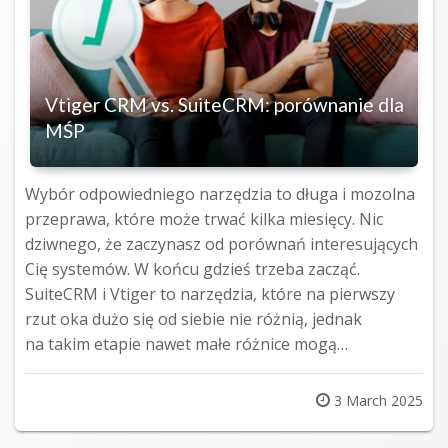
Vtiger CRM vs. SuiteCRM: porównanie dla
MŚP
Wybór odpowiedniego narzędzia to długa i mozolna
przeprawa, które może trwać kilka miesięcy. Nic
dziwnego, że zaczynasz od porównań interesujących
Cię systemów. W końcu gdzieś trzeba zacząć.
SuiteCRM i Vtiger to narzędzia, które na pierwszy
rzut oka dużo się od siebie nie różnią, jednak
na takim etapie nawet małe różnice mogą…
Posted
3 March 2025
on