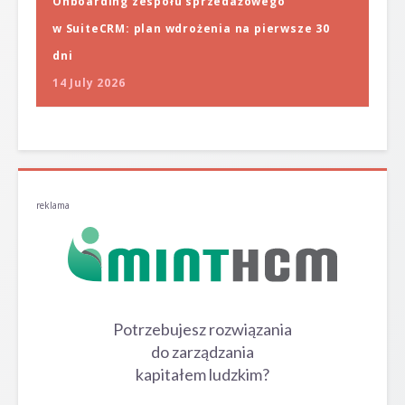
Onboarding zespołu sprzedażowego
w SuiteCRM: plan wdrożenia na pierwsze 30
dni
14 July 2026
reklama
Potrzebujesz rozwiązania
do zarządzania
kapitałem ludzkim?