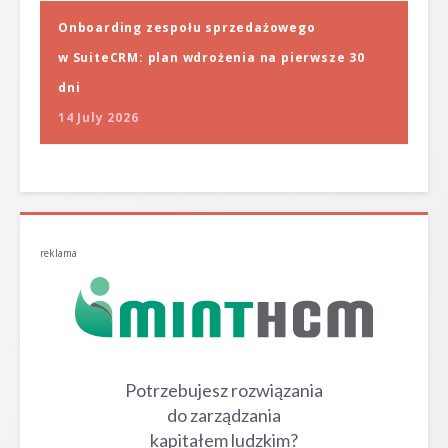
Onboarding zespołu sprzedażowego
w SuiteCRM: plan wdrożenia na pierwsze 30
dni
14 July 2026
reklama
Potrzebujesz rozwiązania
do zarządzania
kapitałem ludzkim?