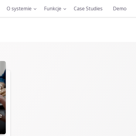
O systemie
Funkcje
Case Studies
Demo
e