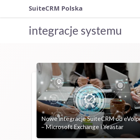
SuiteCRM Polska
integracje systemu
Nowe integracje SuiteCRM od eVolp
– Microsoft Exchange i Yeastar