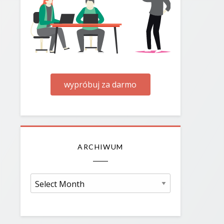
wypróbuj za darmo
ARCHIWUM
Archiwum