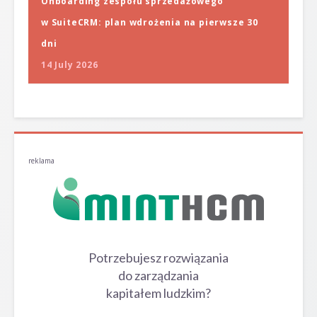
Onboarding zespołu sprzedażowego
w SuiteCRM: plan wdrożenia na pierwsze 30
dni
14 July 2026
reklama
Potrzebujesz rozwiązania
do zarządzania
kapitałem ludzkim?