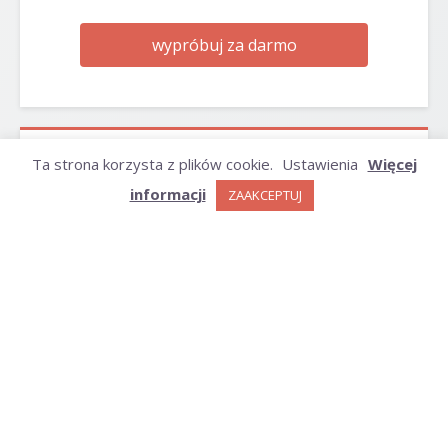
wypróbuj za darmo
Ta strona korzysta z plików cookie.
Ustawienia
Więcej
ARCHIWUM
informacji
ZAAKCEPTUJ
Archiwum
KATEGORIE
Kategorie