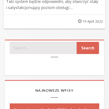
Taki system będzie odpowiedni, aby stworzyć stały
i satysfakcjonujący poziom obsługi….
Posted
19 April 2022
on
SZUKAJ
NAJNOWSZE WPISY