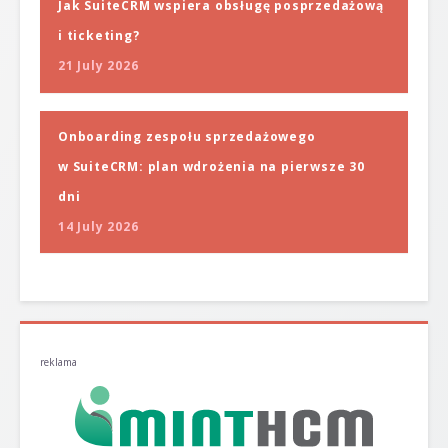
Jak SuiteCRM wspiera obsługę posprzedażową
i ticketing?
21 July 2026
Onboarding zespołu sprzedażowego
w SuiteCRM: plan wdrożenia na pierwsze 30
dni
14 July 2026
reklama