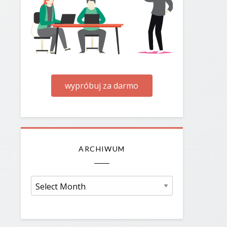
wypróbuj za darmo
ARCHIWUM
Archiwum