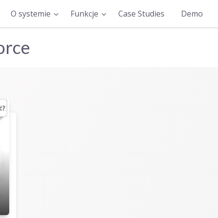
O systemie
Funkcje
Case Studies
Demo
orce