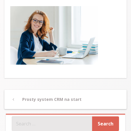
Post
Previous
Prosty system CRM na start
navigation
Post
SZUKAJ