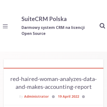
SuiteCRM Polska
Darmowy system CRM na licencji
Open Source
red-haired-woman-analyzes-data-
and-makes-accounting-report
Posted
By
Administrator
19 April 2022
on