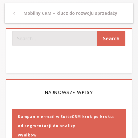
Post
Previous
Mobilny CRM – klucz do rozwoju sprzedaży
navigation
Post
SZUKAJ
NAJNOWSZE WPISY
Kampanie e-mail w SuiteCRM krok po kroku:
od segmentacji do analizy
wyników