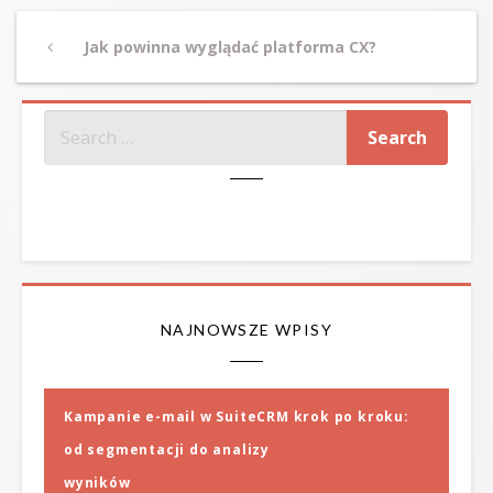
Post
Previous
Jak powinna wyglądać platforma CX?
navigation
Post
SZUKAJ
NAJNOWSZE WPISY
Kampanie e-mail w SuiteCRM krok po kroku:
od segmentacji do analizy
wyników