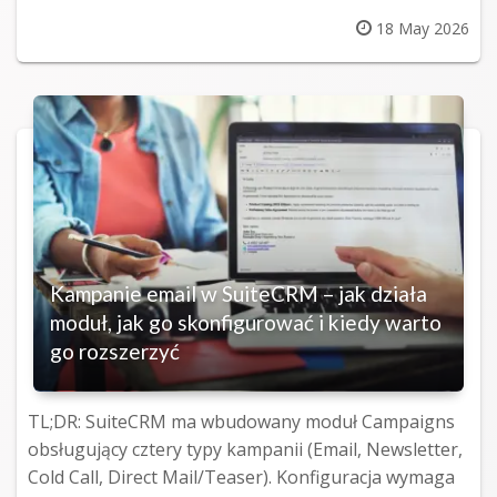
Posted
18 May 2026
on
Kampanie email w SuiteCRM – jak działa
moduł, jak go skonfigurować i kiedy warto
go rozszerzyć
TL;DR: SuiteCRM ma wbudowany moduł Campaigns
obsługujący cztery typy kampanii (Email, Newsletter,
Cold Call, Direct Mail/Teaser). Konfiguracja wymaga