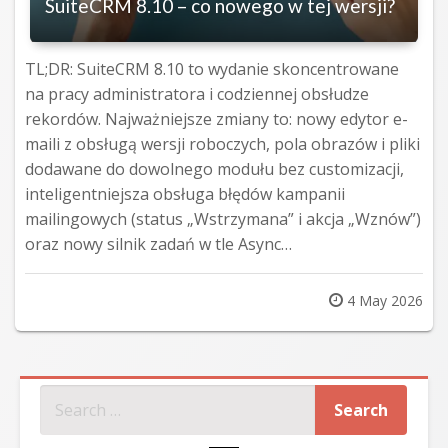
SuiteCRM 8.10 – co nowego w tej wersji?
TL;DR: SuiteCRM 8.10 to wydanie skoncentrowane
na pracy administratora i codziennej obsłudze
rekordów. Najważniejsze zmiany to: nowy edytor e-
maili z obsługą wersji roboczych, pola obrazów i pliki
dodawane do dowolnego modułu bez customizacji,
inteligentniejsza obsługa błędów kampanii
mailingowych (status „Wstrzymana” i akcja „Wznów”)
oraz nowy silnik zadań w tle Async…
Posted
4 May 2026
on
SZUKAJ