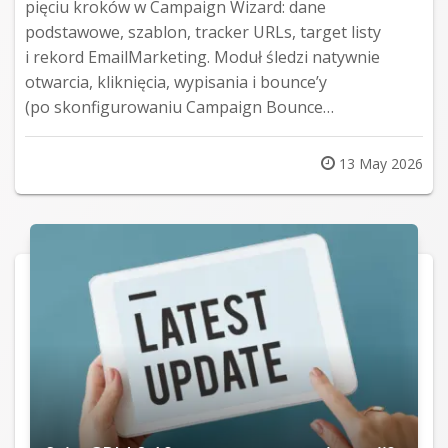
pięciu kroków w Campaign Wizard: dane
podstawowe, szablon, tracker URLs, target listy
i rekord EmailMarketing. Moduł śledzi natywnie
otwarcia, kliknięcia, wypisania i bounce’y
(po skonfigurowaniu Campaign Bounce…
Posted
13 May 2026
on