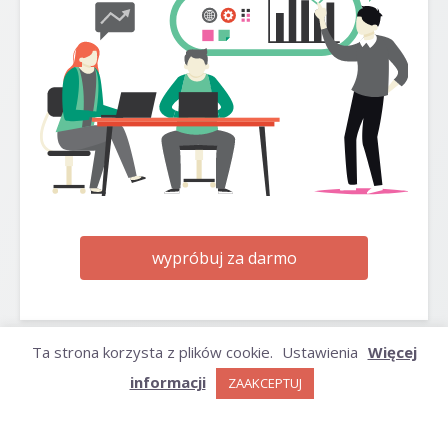
wypróbuj za darmo
Ta strona korzysta z plików cookie.
Ustawienia
Więcej
informacji
ZAAKCEPTUJ
ARCHIWUM
Archiwum