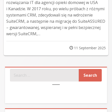
rozwiązania IT dla agencji opieki domowej w USA
i Kanadzie. W 2017 roku, po wielu próbach z różnymi
systemami CRM, zdecydowali się na wdrożenie
SuiteCRM, a następnie na migrację do SuiteASSURED
– gwarantowanej, wspieranej i w pełni bezpiecznej
wersji SuiteCRM,…
Posted
11 September 2025
on
SZUKAJ