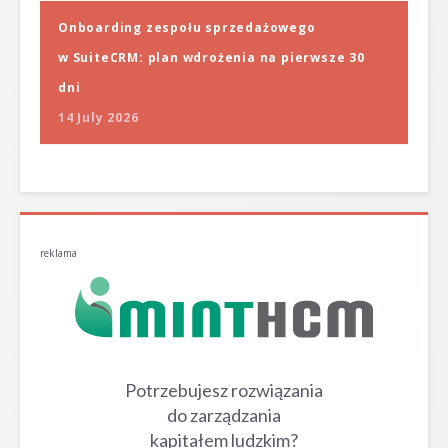
Onboarding zespołu sprzedażowego
w SuiteCRM: plan wdrożenia na pierwsze 30
dni
14 July 2026
reklama
Potrzebujesz rozwiązania
do zarządzania
kapitałem ludzkim?