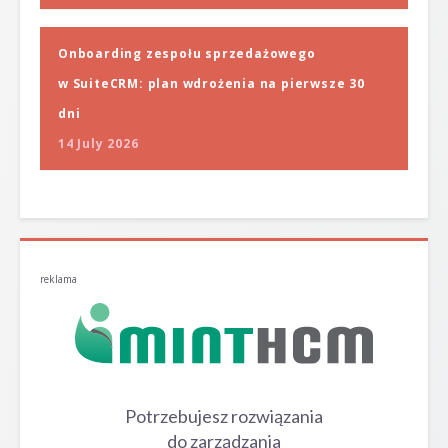
Onboarding zespołu sprzedażowego
w SuiteCRM: plan wdrożenia na pierwsze 30
dni
14 July 2026
reklama
Potrzebujesz rozwiązania
do zarządzania