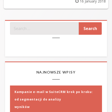
Posted
16 January 2018
on
SZUKAJ
NAJNOWSZE WPISY
Kampanie e-mail w SuiteCRM krok po kroku:
od segmentacji do analizy
wyników