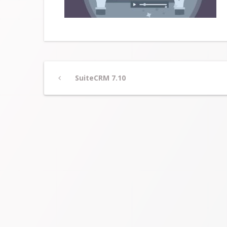
Post
Previous
SuiteCRM 7.10
Post
navigation