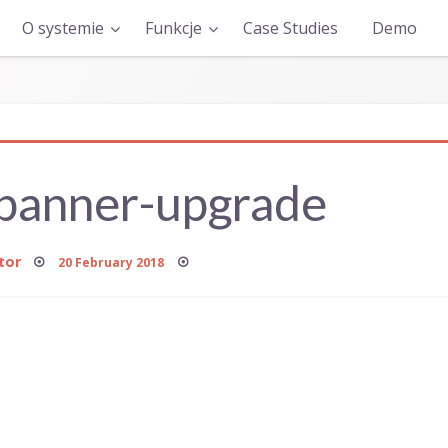
O systemie
Funkcje
Case Studies
Demo
-banner-upgrade
Posted
tor
20 February 2018
on