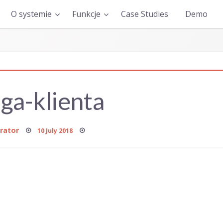
O systemie
Funkcje
Case Studies
Demo
ga-klienta
Posted
rator
10 July 2018
on