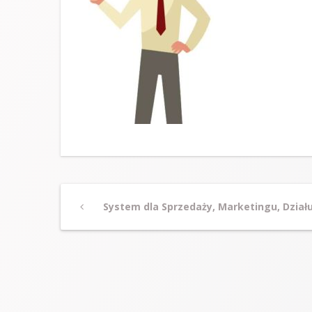
Post
Previous
System dla Sprzedaży, Marketingu, Działu
Post
navigation