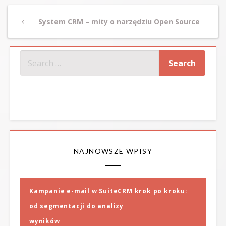
Post
Previous
System CRM – mity o narzędziu Open Source
navigation
Post
SZUKAJ
NAJNOWSZE WPISY
Kampanie e-mail w SuiteCRM krok po kroku:
od segmentacji do analizy
wyników