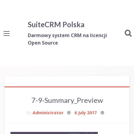
SuiteCRM Polska
Darmowy system CRM na licencji
Open Source
7-9-Summary_Preview
Posted
By
Administrator
6 July 2017
on