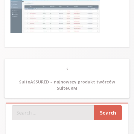
Post
Previous
navigation
Post
SuiteASSURED – najnowszy produkt twórców
SuiteCRM
SZUKAJ