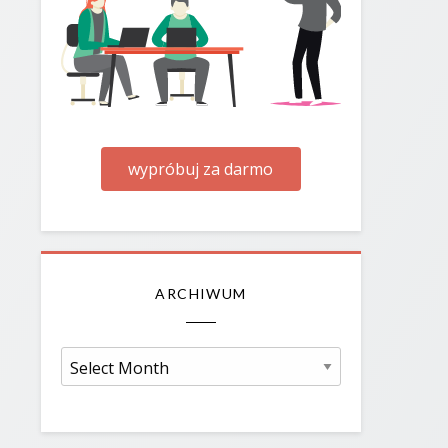
wypróbuj za darmo
ARCHIWUM
Archiwum