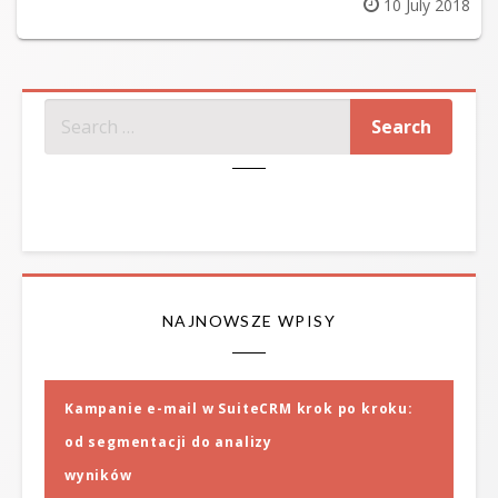
Posted
10 July 2018
on
SZUKAJ
NAJNOWSZE WPISY
Kampanie e-mail w SuiteCRM krok po kroku:
od segmentacji do analizy
wyników