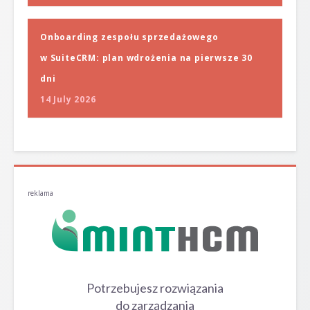
Onboarding zespołu sprzedażowego
w SuiteCRM: plan wdrożenia na pierwsze 30
dni
14 July 2026
reklama
Potrzebujesz rozwiązania
do zarządzania