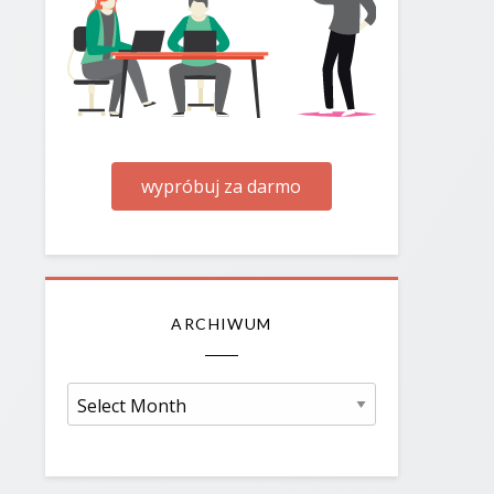
wypróbuj za darmo
ARCHIWUM
Archiwum