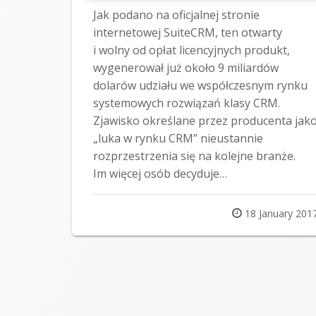
Jak podano na oficjalnej stronie
internetowej SuiteCRM, ten otwarty
i wolny od opłat licencyjnych produkt,
wygenerował już około 9 miliardów
dolarów udziału we współczesnym rynku
systemowych rozwiązań klasy CRM.
Zjawisko określane przez producenta jak
„luka w rynku CRM” nieustannie
rozprzestrzenia się na kolejne branże.
Im więcej osób decyduje…
Posted
18 January 201
on