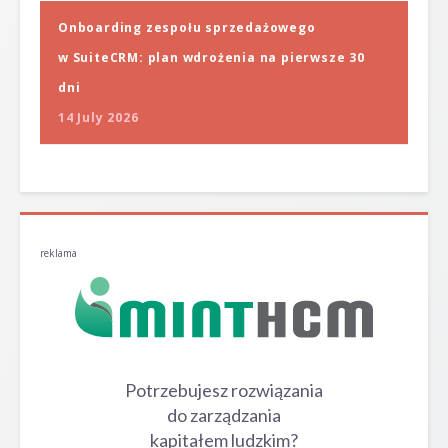
Onboarding zespołu sprzedażowego
w SuiteCRM: plan wdrożenia na pierwsze 30
dni
14 July 2026
reklama
Potrzebujesz rozwiązania
do zarządzania
kapitałem ludzkim?