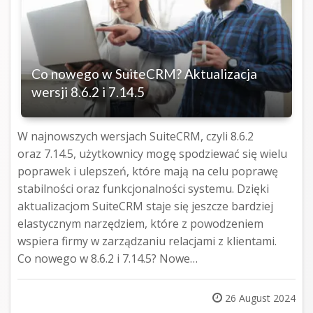
Co nowego w SuiteCRM? Aktualizacja
wersji 8.6.2 i 7.14.5
W najnowszych wersjach SuiteCRM, czyli 8.6.2
oraz 7.14.5, użytkownicy mogę spodziewać się wielu
poprawek i ulepszeń, które mają na celu poprawę
stabilności oraz funkcjonalności systemu. Dzięki
aktualizacjom SuiteCRM staje się jeszcze bardziej
elastycznym narzędziem, które z powodzeniem
wspiera firmy w zarządzaniu relacjami z klientami.
Co nowego w 8.6.2 i 7.14.5? Nowe…
Posted
26 August 2024