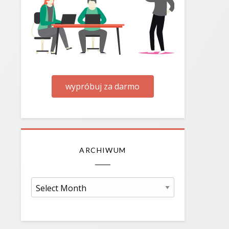
wypróbuj za darmo
ARCHIWUM
Archiwum