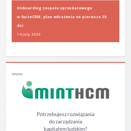
Onboarding zespołu sprzedażowego
w SuiteCRM: plan wdrożenia na pierwsze 30
dni
14 July 2026
reklama
Potrzebujesz rozwiązania
do zarządzania
kapitałem ludzkim?