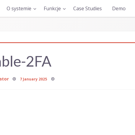
O systemie
Funkcje
Case Studies
Demo
able-2FA
Posted
ator
7 January 2025
on