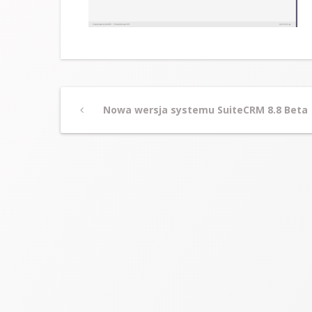
Post
Previous
Nowa wersja systemu SuiteCRM 8.8 Beta
Post
navigation