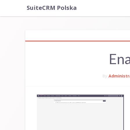
SuiteCRM Polska
En
By
Administr