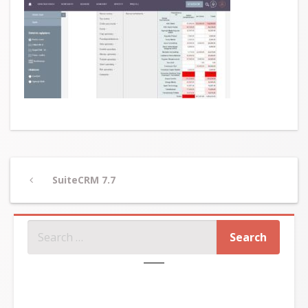
Post
Previous
SuiteCRM 7.7
navigation
Post
SZUKAJ