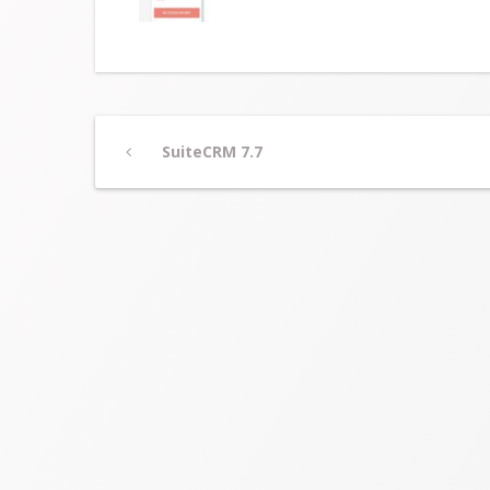
Post
Previous
SuiteCRM 7.7
Post
navigation