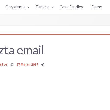
O systemie
Funkcje
Case Studies
Demo
zta email
Posted
ator
27 March 2017
on